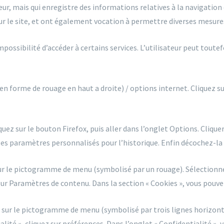
ateur, mais qui enregistre des informations relatives à la navigation
 sur le site, et ont également vocation à permettre diverses mesure
impossibilité d’accéder à certains services. L’utilisateur peut tout
n forme de rouage en haut a droite) / options internet. Cliquez su
quez sur le bouton Firefox, puis aller dans l’onglet Options. Cliquer 
 les paramètres personnalisés pour l’historique. Enfin décochez-la 
 sur le pictogramme de menu (symbolisé par un rouage). Sélectionn
 sur Paramètres de contenu. Dans la section « Cookies », vous pouve
r sur le pictogramme de menu (symbolisé par trois lignes horizonta
lité », cliquez sur préférences. Dans l’onglet « Confidentialité », 