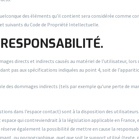
 quelconque des éléments qu’il contient sera considérée comme con
t suivants du Code de Propriété Intellectuelle.
 RESPONSABILITÉ.
s directs et indirects causés au matériel de l’utilisateur, lors d
ndant pas aux spécifications indiquées au point 4, soit de l’apparit
e des dommages indirects (tels par exemple qu’une perte de marc
stions dans l’espace contact) sont à la disposition des utilisateurs
pace qui contreviendrait à la législation applicable en France, en
réserve également la possibilité de mettre en cause la responsabi
ffamant, ou pornographique, quel que soit le support utilisé (texte