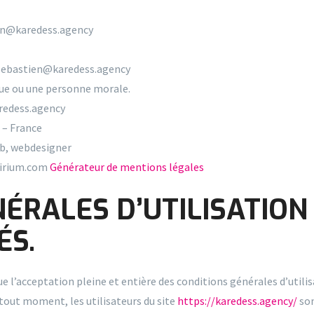
ien@karedess.agency
sebastien@karedess.agency
que ou une personne morale.
redess.agency
 – France
eb, webdesigner
lirium.com
Générateur de mentions légales
NÉRALES D’UTILISATION 
ÉS.
e l’acceptation pleine et entière des conditions générales d’utilisa
tout moment, les utilisateurs du site
https://karedess.agency/
son