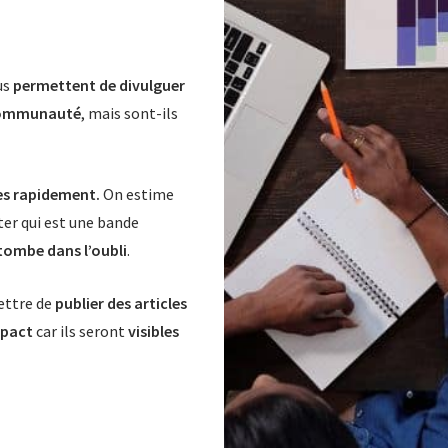
us
permettent de divulguer
communauté
, mais sont-ils
es rapidement.
On estime
ter qui est une bande
tombe dans l’oubli
.
ettre de
publier des articles
mpact
car ils seront
visibles