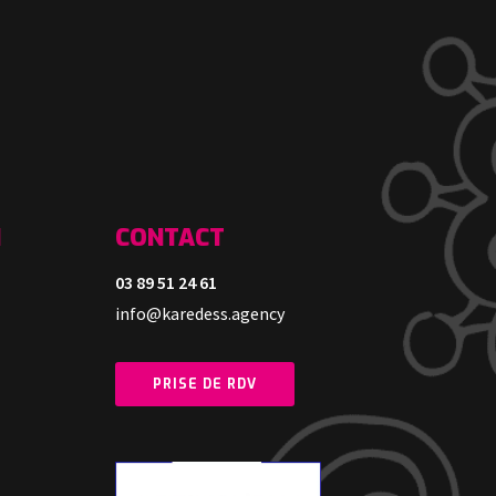
N
CONTACT
03 89 51 24 61
info@karedess.agency
PRISE DE RDV