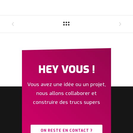
HEY VOUS !
Vous avez une idée ou un projet,
nous allons collaborer et
construire des trucs supers
ON RESTE EN CONTACT ?