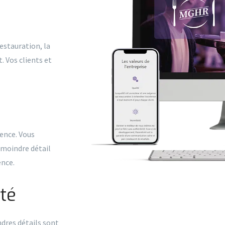
estauration, la
t. Vos clients et
ience. Vous
e moindre détail
ence.
té
dres détails sont