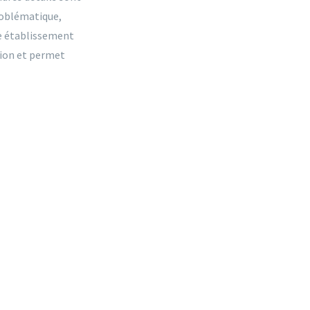
problématique,
re établissement
sion et permet